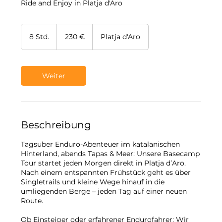
Ride and Enjoy in Platja d'Aro
230
Euro
8 Std.
8
230 €
Platja d'Aro
S
t
d
.
Weiter
Beschreibung
Tagsüber Enduro-Abenteuer im katalanischen
Hinterland, abends Tapas & Meer: Unsere Basecamp
Tour startet jeden Morgen direkt in Platja d’Aro.
Nach einem entspannten Frühstück geht es über
Singletrails und kleine Wege hinauf in die
umliegenden Berge – jeden Tag auf einer neuen
Route.
Ob Einsteiger oder erfahrener Endurofahrer: Wir