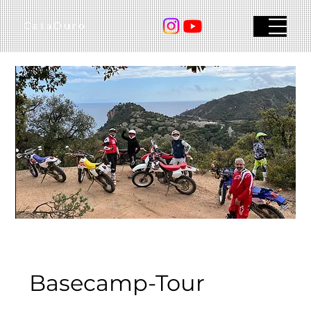
CataDuro
Menu
Basecamp-Tour