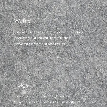
Wähle
... eines unserer Motorräder und die
passende Ausrüstung für das
bevorstehende Abenteuer
Folge
... dem Guide über technische
Singletrails bis hin zu traumhaften