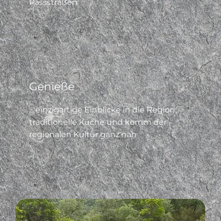
Passstraßen
Genieße
... einzigartige Einblicke in die Region,
traditionelle Küche und komm der
regionalen Kultur ganz nah