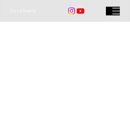
CataDuro
Menu